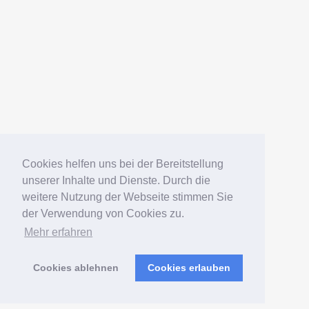
Datenschutz
Impressum
Deutsch
English
Español
Português
Русский
Cookies helfen uns bei der Bereitstellung
unserer Inhalte und Dienste. Durch die
weitere Nutzung der Webseite stimmen Sie
© 2006 — 2026 Elko Kinlechner
der Verwendung von Cookies zu.
Mehr erfahren
Südamerikafans – Welsfans
präsentiert von
WordPress
Cookies ablehnen
Cookies erlauben
Verwaltung
|
Sitemap
|
Postmap
|
Wels-Index