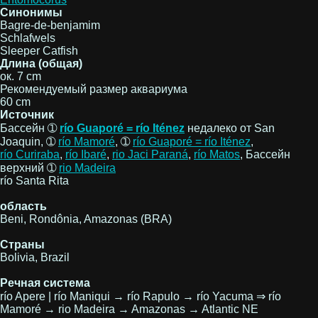
Синонимы
Bagre-de-benjamim
Schlafwels
Sleeper Catfish
Длина (общая)
ок. 7 cm
Рекомендуемый размер аквариума
60 cm
Источник
Бассейн ➀
río Guaporé = río Iténez
недалеко от San
Joaquin, ➀
río Mamoré
, ➀
río Guaporé = río Iténez
,
río Curiraba
,
río Ibaré
,
rio Jaci Paraná
,
río Matos
, Бассейн
верхний ➀
rio Madeira
río Santa Rita
область
Beni, Rondônia, Amazonas (BRA)
Страны
Bolivia, Brazil
Речная система
río Apere | río Maniqui → río Rapulo → río Yacuma ⇒ río
Mamoré → rio Madeira → Amazonas → Atlantic NE