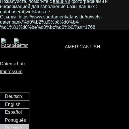
Пожалуйста, помогите с
вашими
фотографиями и
информацией для заполнения базы данных :
database(at)welsfans.de
Ссылка: https://www.suedamerikafans.de/ru/wels-
datenbank/%d0%b2%d0%b8%d0%b4-
%d1%81%d0%be%d0%bc%d0%b0/?art=1768
AMERICANFISH
Datenschutz
Impressum
Deutsch
English
Español
Português
Русский