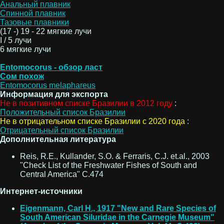
Анальный плавник
Спинной плавник
Тазовые плавники
(17 -) 19 - 22 мягкие лучи
I / 5 лучи
6 мягкие лучи
Entomocorus - обзор ласт
Сом похож
Entomocorus melaphareus
Информация для экспорта
Не в позитивном списке Бразилии в 2012 году
:
Положительный список Бразилии
Не в отрицательном списке Бразилии с 2020 года
:
Отрицательный список Бразилии
Дополнительная литература
Reis, R.E., Kullander, S.O. & Ferraris, C.J. et.al., 2003
"Check List of the Freshwater Fishes of South and
Central America" C.474
Интернет-источники
Eigenmann, Carl H., 1917 "New and Rare Species of
South American Siluridae in the Carnegie Museum"