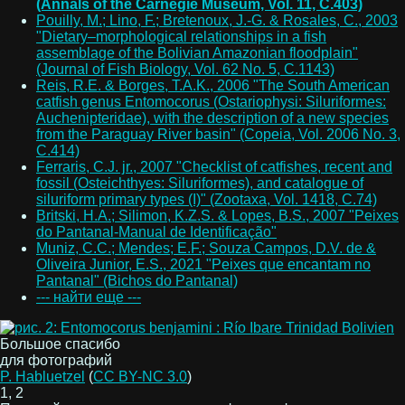
(Annals of the Carnegie Museum, Vol. 11, C.403)
Pouilly, M.; Lino, F.; Bretenoux, J.-G. & Rosales, C., 2003
"Dietary–morphological relationships in a fish
assemblage of the Bolivian Amazonian floodplain"
(Journal of Fish Biology, Vol. 62 No. 5, C.1143)
Reis, R.E. & Borges, T.A.K., 2006 "The South American
catfish genus Entomocorus (Ostariophysi: Siluriformes:
Auchenipteridae), with the description of a new species
from the Paraguay River basin" (Copeia, Vol. 2006 No. 3,
C.414)
Ferraris, C.J. jr., 2007 "Checklist of catfishes, recent and
fossil (Osteichthyes: Siluriformes), and catalogue of
siluriform primary types (I)" (Zootaxa, Vol. 1418, C.74)
Britski, H.A.; Silimon, K.Z.S. & Lopes, B.S., 2007 "Peixes
do Pantanal-Manual de Identificação"
Muniz, C.C.; Mendes; E.F.; Souza Campos, D.V. de &
Oliveira Junior, E.S., 2021 "Peixes que encantam no
Pantanal" (Bichos do Pantanal)
--- найти еще ---
Большое спасибо
для фотографий
P. Habluetzel
(
CC BY-NC 3.0
)
1, 2