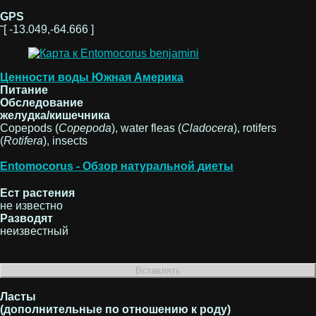
GPS
˜[ -13.049,-64.666 ]
Ценности воды Южная Америка
Питание
Обследование
желудка/кишечника
Copepods (
Copepoda
), water fleas (
Cladocera
), rotifers
(
Rotifera
), insects
Entomocorus - Обзор натуральной диеты
Ест растения
не известно
Разводят
неизвестный
Ласты
(дополнительные по отношению к роду)