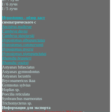
I / 6 лучи
I / 5 лучи
Hypostomus - обзор ласт
симпатрического с
Ancistrus
mullerae
Cambeva
davisi
Cambeva
stawiarski
Hypostomus
albopunctatus
Hypostomus
commersonii
Hypostomus
myersi
Hypostomus
nigropunctatus
Rhamdia
branneri
Rhamdia
voulezi
Astyanax bifasciatus
Astyanax gymnodontus
Astyanax lacustris
Bryconamericus ikaa
Gymnotus sylvius
Hoplias sp.
Poecilia reticulata
Synbranchus marmoratus
Trichomycterus sp.
Информация для экспорта