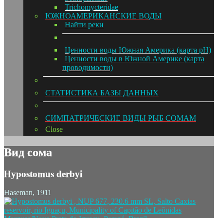
Trichomycteridae
ЮЖНОАМЕРИКАНСКИЕ ВОДЫ
Hайти реки
Ценности воды Южная Америка (карта pH)
Ценности воды в Южной Америке (карта
проводимости)
СТАТИСТИКА БАЗЫ ДАННЫХ
СИМПАТРИЧЕСКИЕ ВИДЫ РЫБ СОМАМ
Close
Вид сома
Hypostomus derbyi
Haseman, 1911