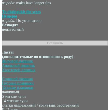
из рода
: males have longer fins
To distinguish the sexes
Пещеры
из рода
: По умолчанию
Разводят
неизвестный
Ласты
(дополнительные по отношению к роду)
Жировой плавник
Анальный плавник
Хвостовой плавник
Спинной плавник
Грудные плавники
Тазовые плавники
наличный
5 мягкие лучи
14 мягкие лучи
слегка надрезанный / вогнутый, заостренный
II / 7 лучи