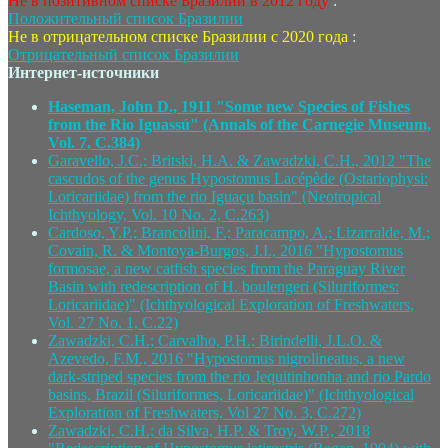
Не в позитивном списке Бразилии в 2012 году
:
Положительный список Бразилии
Не в отрицательном списке Бразилии с 2020 года
:
Отрицательный список Бразилии
Интернет-источники
Haseman, John D., 1911 "Some new Species of Fishes
from the Rio Iguassú" (Annals of the Carnegie Museum,
Vol. 7, C.384)
Garavello, J.C.; Britski, H.A. & Zawadzki, C.H., 2012 "The
cascudos of the genus Hypostomus Lacépède (Ostariophysi:
Loricariidae) from the rio Iguaçu basin" (Neotropical
Ichthyology, Vol. 10 No. 2, C.263)
Cardoso, Y.P.; Brancolini, F.; Paracampo, A.; Lizarralde, M.;
Covain, R. & Montoya-Burgos, J.I., 2016 "Hypostomus
formosae, a new catfish species from the Paraguay River
Basin with redescription of H. boulengeri (Siluriformes:
Loricariidae)" (Ichthyological Exploration of Freshwaters,
Vol. 27 No. 1, C.22)
Zawadzki, C.H.; Carvalho, P.H.; Birindelli, J.L.O. &
Azevedo, F.M., 2016 "Hypostomus nigrolineatus, a new
dark-striped species from the rio Jequitinhonha and rio Pardo
basins, Brazil (Siluriformes, Loricariidae)" (Ichthyological
Exploration of Freshwaters, Vol 27 No. 3, C.272)
Zawadzki, C.H.; da Silva, H.P. & Troy, W.P., 2018