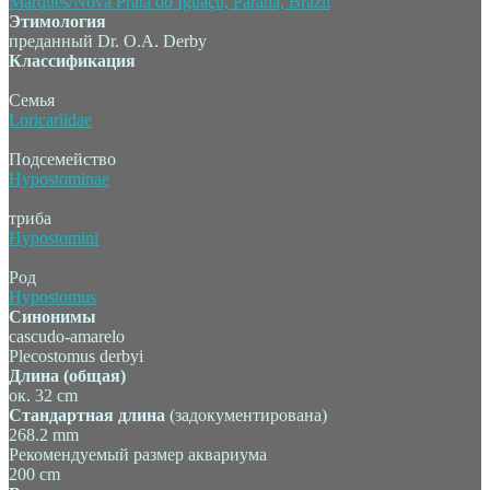
Этимология
преданный Dr. O.A. Derby
Классификация
Семья
Loricariidae
Подсемейство
Hypostominae
триба
Hypostomini
Род
Hypostomus
Синонимы
cascudo-amarelo
Plecostomus derbyi
Длина (общая)
ок. 32 cm
Стандартная длина
(задокументирована)
268.2 mm
Рекомендуемый размер аквариума
200 cm