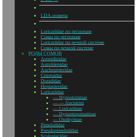
LDA-номера
Loricariidae по регионам
Сомы по регионам
Loricariidae по речной системе
Сомы по речной системе
РОДЫ СОМОВ
Aspredinidae
Astroblepidae
Auchenipteridae
Cetopsidae
Doradidae
Heptapteridae
Loricariidae
— Hypostominae
— — Ancistrini
— Loricariinae
— Hypoptopomatinae
— Otothyrinae
Pimelodidae
Pseudopimelodidae
Scoloplacidae