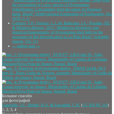
"Redescription of Hypostomus latirostris (Regan, 1904) with
the recognition of a new species of Hypostomus
(Siluriformes: Loricariidae) from the upper rio Paraguay
basin, Brazil" (Ichthyological Exploration of Freshwaters, No.
1079, C.1)
Cardoso, Y.P.; Queiroz, L.J. de; Bahechar, I.A.; Posadas, P.E.
& Montoya-Burgos, 2021 "Multilocus phylogeny and
historical biogeography of Hypostomus shed light on the
processes of fish diversification in La Plata Basin" (scientific
reports, Vol. 11)
--- найти еще ---
Большое спасибо
для фотографий
Garavello, J.C.; Britski, H.A. & Zawadzki, C.H.
(
CC BY-NC 4.0
)
1, 2, 3, 4