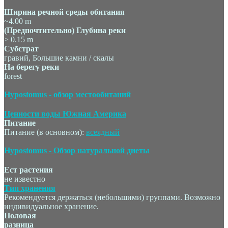
Ширина речной среды обитания
~4.00 m
(Предпочтительно) Глубина реки
> 0.15 m
Субстрат
гравий, Большие камни / скалы
На берегу реки
forest
Hypostomus - обзор местообитаний
Ценности воды Южная Америка
Питание
Питание (в основном):
всеядный
Hypostomus - Обзор натуральной диеты
Ест растения
не известно
Тип хранения
Рекомендуется держаться (небольшими) группами. Возможно
индивидуальное хранение.
Половая
разница