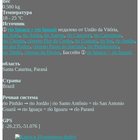
Вес
0.580 kg
Температура
18 - 25 °C
Источник
➀
rio Iguaçu = río Iguazú
недалеко от União da Vitória,
rio Areia
,
rio Atuba
,
rio Aurora
,
rio Cascavel
,
rio Cavernoso
,
rio Chopim
,
córrego Flor da Cunha
,
rio Guarani
,
rio Iraí
,
rio Jordão
,
rio dos Padres
,
córrego Passo do Aterrado
,
rio Pinhãozinho
,
rio Timbó
,
córrego da Devisa
, Бассейн ➀
rio Iguaçu = río Iguazú
область
Santa Catarina, Paraná
Страны
Brazil
Речная система
rio Pinhão ➙ rio Jordão | rio Santo Antônio = río San Antonio
Guazú ⇒ rio Iguaçu = río Iguazu ⇒ río Paraná
GPS
[ -26.235,-51.076 ]