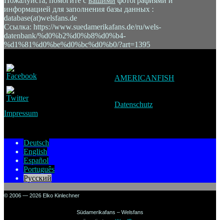
Пожалуйста, помогите с
вашими
фотографиями и
информацией для заполнения базы данных :
database(at)welsfans.de
Ссылка: https://www.suedamerikafans.de/ru/wels-
datenbank/%d0%b2%d0%b8%d0%b4-
%d1%81%d0%be%d0%bc%d0%b0/?art=1395
AMERICANFISH
Datenschutz
Impressum
Deutsch
English
Español
Português
Русский
© 2006 — 2026 Elko Kinlechner
Südamerikafans – Welsfans