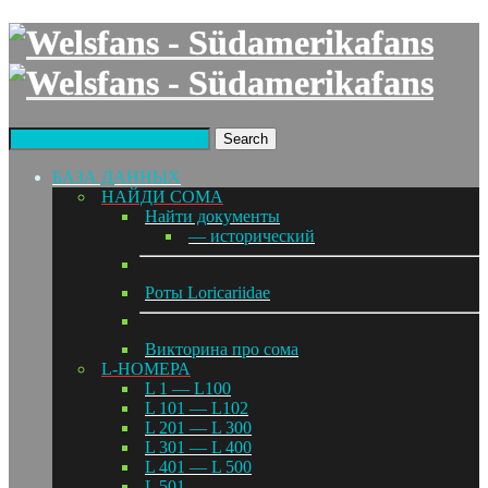
Search
БАЗА ДАННЫХ
НАЙДИ СОМА
Найти документы
— исторический
Роты Loricariidae
Викторина про сома
L-НОМЕРА
L 1 — L100
L 101 — L102
L 201 — L 300
L 301 — L 400
L 401 — L 500
L 501 —