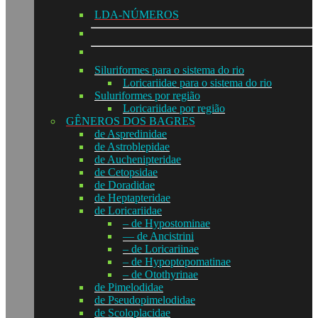
LDA-NÚMEROS
Siluriformes para o sistema do rio
Loricariidae para o sistema do rio
Suluriformes por região
Loricariidae por região
GÊNEROS DOS BAGRES
de Aspredinidae
de Astroblepidae
de Auchenipteridae
de Cetopsidae
de Doradidae
de Heptapteridae
de Loricariidae
– de Hypostominae
— de Ancistrini
– de Loricariinae
– de Hypoptopomatinae
– de Otothyrinae
de Pimelodidae
de Pseudopimelodidae
de Scoloplacidae