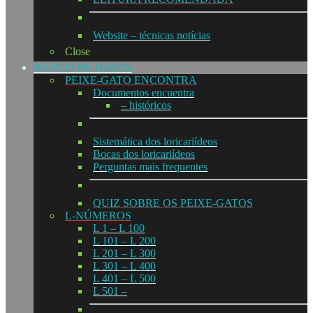
Website – técnicas notícias
Close
BANCO DE DATOS
PEIXE-GATO ENCONTRA
Documentos encuentra
– históricos
Sistemática dos loricariídeos
Bocas dos loricariídeos
Perguntas mais frequentes
QUIZ SOBRE OS PEIXE-GATOS
L-NÚMEROS
L 1 – L 100
L 101 – L 200
L 201 – L 300
L 301 – L 400
L 401 – L 500
L 501 –