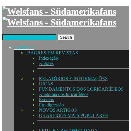
Search
NOTÍCIA
BAGRES EM REVISTAS
Indexação
Autores
RELATÓRIOS E INFORMAÇÕES
DICAS
FUNDAMENTOS DOS LORICARIÍDEOS
Anatomia dos loricariídeos
Eventos
Em digressão
NOVOS ARTIGOS
OS ARTIGOS MAIS POPULARES
LEITURA RECOMENDADA