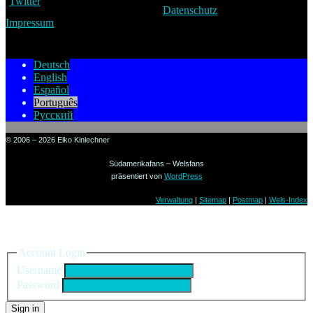
Datenschutz
Impressum
Deutsch
English
Español
Português
Русский
© 2006 – 2026 Elko Kinlechner
Südamerikafans – Welsfans
präsentiert von
WordPress
Verwaltung
|
Sitemap
|
Postmap
|
Wels-Index
Sign in to your account
Account Login
Username
Password
Sign in