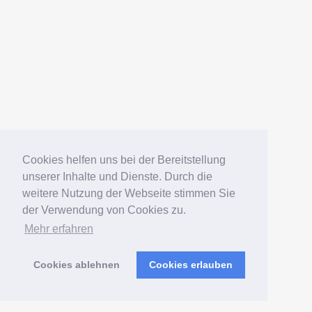
Português
© 2006 – 2026 Elko Kinlechner
Südamerikafans – Welsfans
präsentiert von
WordPress
Verwaltung
|
Sitemap
|
Postmap
|
Wels-Index
Cookies helfen uns bei der Bereitstellung
unserer Inhalte und Dienste. Durch die
weitere Nutzung der Webseite stimmen Sie
der Verwendung von Cookies zu.
Mehr erfahren
Cookies ablehnen
Cookies erlauben