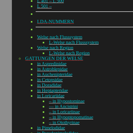
L 401 – L 500
L 501 –
LDA-NUMMERN
Welse nach Flusssystem
L-Welse nach Flusssystem
Welse nach Region
L-Welse nach Region
GATTUNGEN DER WELSE
in Aspredinidae
in Astroblepidae
in Auchenipteridae
in Cetopsidae
in Doradidae
in Heptapteridae
in Loricariidae
– in Hypostominae
— in Ancistrini
– in Loricariinae
– in Hypoptopomatinae
– in Otothyrinae
in Pimelodidae