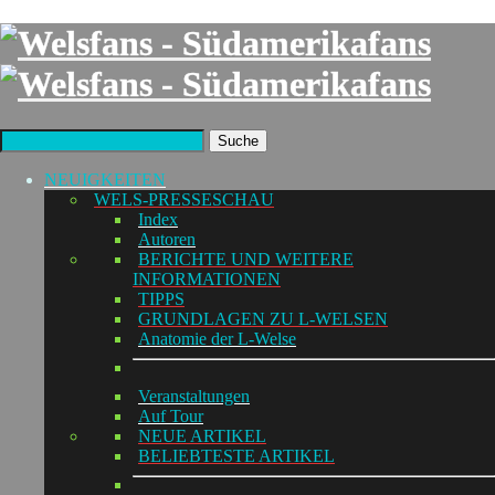
Suche
NEUIGKEITEN
WELS-PRESSESCHAU
Index
Autoren
BERICHTE UND WEITERE
INFORMATIONEN
TIPPS
GRUNDLAGEN ZU L-WELSEN
Anatomie der L-Welse
Veranstaltungen
Auf Tour
NEUE ARTIKEL
BELIEBTESTE ARTIKEL