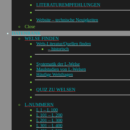
LITERATUREMPFEHLUNGEN
Website – technische Neuigkeiten
Close
DATENBANK
WELSE FINDEN
Wels-Literatur/Quellen finden
– historisch
Systematik der L-Welse
Maulstudien von L-Welsen
Häufige Welsfragen
QUIZ ZU WELSEN
L-NUMMERN
L 1 – L 100
L 101 – L 200
L 201 – L 300
L 301 – L 400