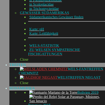
in Pseudopimelodidae
in Scoloplacidae
in Trichomycteridae
GEWÄSSER SÜDAMERIKAS
Südamerikanisches Gewässer finden
Karte: pH
Karte: Leitfähigkeit
WELS-STATISTIK
ZU WELSEN SYMPATRISCHE
FISCHGATTUNGEN
Close
TREFFEN
WELS-FANTREFFEN
CHEMNITZ
WELSTREFFEN NEGAST
Close
SÜDAMERIKA
Bolivien 2019