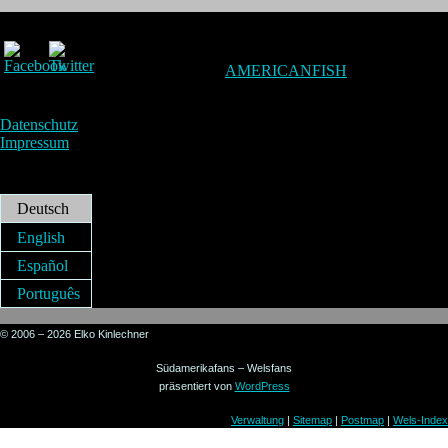
AMERICANFISH
Datenschutz
Impressum
Deutsch
English
Español
Português
© 2006 – 2026 Elko Kinlechner
Südamerikafans – Welsfans
präsentiert von
WordPress
Verwaltung
|
Sitemap
|
Postmap
|
Wels-Index