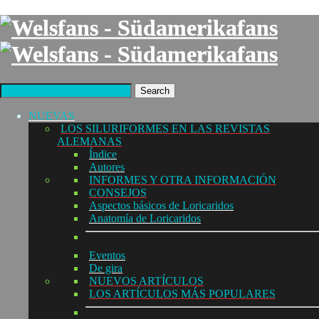
Search
NUEVAS
LOS SILURIFORMES EN LAS REVISTAS
ALEMANAS
Índice
Autores
INFORMES Y OTRA INFORMACIÓN
CONSEJOS
Aspectos básicos de Loricaridos
Anatomía de Loricaridos
Eventos
De gira
NUEVOS ARTÍCULOS
LOS ARTÍCULOS MÁS POPULARES