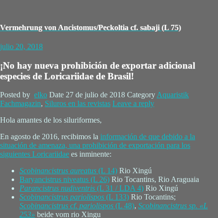
Vermehrung von Ancistomus/Peckoltia cf. sabaji (L 75)
julio 20, 2018
¡No hay nueva prohibición de exportar adicional
especies de Loricariidae de Brasil!
Posted by
elko
Date
27 de julio de 2018
Category
Aquaristik
Fachmagazin
,
Siluros en las revistas
Leave a reply
Hola amantes de los siluriformes,
En agosto de 2016, recibimos la
información de que debido a la
situación de amenaza, una prohibición de exportación para los
siguientes Loricariidae
es inminente:
Scobinancistrus aureatus
(L 14)
Rio Xingú
Baryancistrus niveatus (L 26)
Rio Tocantins, Rio Araguaia
Parancistrus nudiventris
(L 31 / LDA 4)
Rio Xingú
Scobinancistrus pariolispos
(L 133)
Rio Tocantins;
Scobinancistrus cf. pariolispos
(L 48)
,
Scobinancistrus sp. «L
253»
beide vom rio Xingu