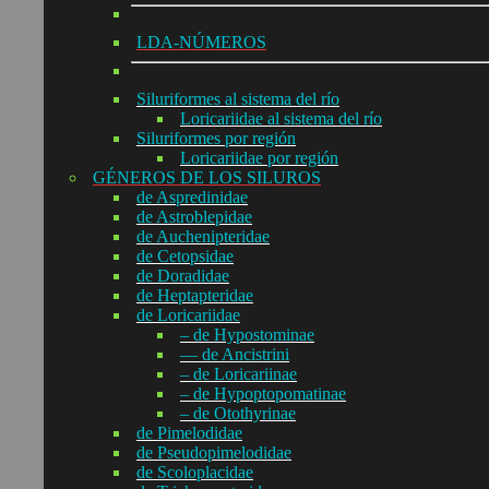
LDA-NÚMEROS
Siluriformes al sistema del río
Loricariidae al sistema del río
Siluriformes por región
Loricariidae por región
GÉNEROS DE LOS SILUROS
de Aspredinidae
de Astroblepidae
de Auchenipteridae
de Cetopsidae
de Doradidae
de Heptapteridae
de Loricariidae
– de Hypostominae
— de Ancistrini
– de Loricariinae
– de Hypoptopomatinae
– de Otothyrinae
de Pimelodidae
de Pseudopimelodidae
de Scoloplacidae