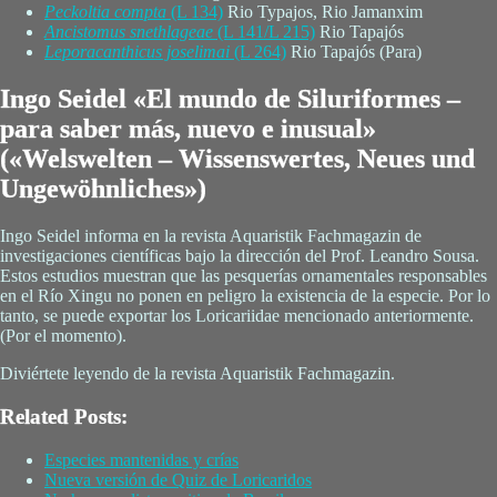
Peckoltia compta
(L 134)
Rio Typajos, Rio Jamanxim
Ancistomus snethlageae
(L 141/L 215)
Rio Tapajós
Leporacanthicus joselimai
(L 264)
Rio Tapajós (Para)
Ingo Seidel «El mundo de Siluriformes –
para saber más, nuevo e inusual»
(«Welswelten – Wissenswertes, Neues und
Ungewöhnliches»)
Ingo Seidel informa en la revista Aquaristik Fachmagazin de
investigaciones científicas bajo la dirección del Prof. Leandro Sousa.
Estos estudios muestran que las pesquerías ornamentales responsables
en el Río Xingu no ponen en peligro la existencia de la especie. Por lo
tanto, se puede exportar los Loricariidae mencionado anteriormente.
(Por el momento).
Diviértete leyendo de la revista Aquaristik Fachmagazin.
Related Posts:
Especies mantenidas y crías
Nueva versión de Quiz de Loricaridos