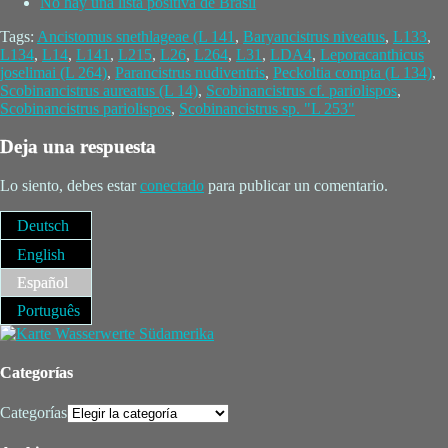
No hay una lista positiva de Brasil
Tags:
Ancistomus snethlageae (L 141
,
Baryancistrus niveatus
,
L133
,
L134
,
L14
,
L141
,
L215
,
L26
,
L264
,
L31
,
LDA4
,
Leporacanthicus
joselimai (L 264)
,
Parancistrus nudiventris
,
Peckoltia compta (L 134)
,
Scobinancistrus aureatus (L 14)
,
Scobinancistrus cf. pariolispos
,
Scobinancistrus pariolispos
,
Scobinancistrus sp. "L 253"
Deja una respuesta
Lo siento, debes estar
conectado
para publicar un comentario.
Deutsch
English
Español
Português
Categorías
Categorías