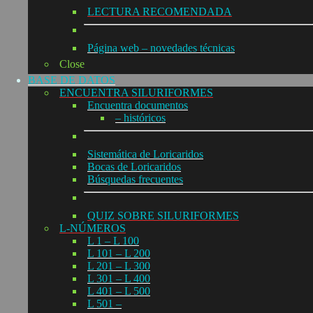
LECTURA RECOMENDADA
Página web – novedades técnicas
Close
BASE DE DATOS
ENCUENTRA SILURIFORMES
Encuentra documentos
– históricos
Sistemática de Loricaridos
Bocas de Loricaridos
Búsquedas frecuentes
QUIZ SOBRE SILURIFORMES
L-NÚMEROS
L 1 – L 100
L 101 – L 200
L 201 – L 300
L 301 – L 400
L 401 – L 500
L 501 –