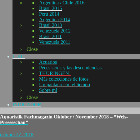
Argentina / Chile 2016
Brasil 2015
Perú 2014
Argentina 2014
Brasil 2013
Venezuela 2012
Brasil 2011
Venezuela 2011
Close
L-KO
Acuarios
Peces stock y las descendencias
THÜRINGEN!
Más colecciones de fotos
Un pantano con el tiempo
Sobre mí
Close
INDICADOR
Aquaristik Fachmagazin Oktober / November 2018 – “Wels-
Presseschau”
octubre 27, 2018