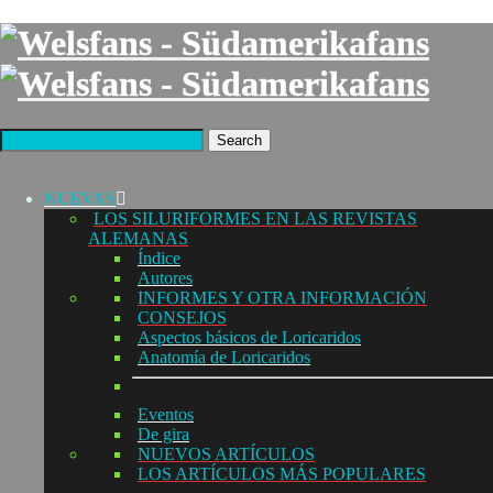
Search
NUEVAS
LOS SILURIFORMES EN LAS REVISTAS
ALEMANAS
Índice
Autores
INFORMES Y OTRA INFORMACIÓN
CONSEJOS
Aspectos básicos de Loricaridos
Anatomía de Loricaridos
Eventos
De gira
NUEVOS ARTÍCULOS
LOS ARTÍCULOS MÁS POPULARES