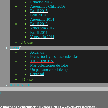
Ecuador 2016
Argentina / Chile 2016
Brasil 2015
Perú 2014
Argentina 2014
Brasil 2013
Venezuela 2012
Brasil 2011
Venezuela 2011
Close
L-KO
Acuarios
Peces stock y las descendencias
THÜRINGEN!
Más colecciones de fotos
Un pantano con el tiempo
Sobre mí
Close
INDICADOR
Amazonas September / Oktober 2013 – «Wels-Presseschau»