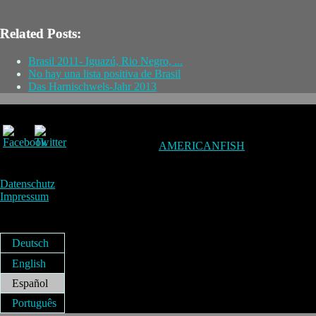
Related Posts:
Brasil 2011- Iguazú, Rio Negro, ...
No hay una lista positiva de Brasil
Das Harnischwels-Jahr 2013
AMERICANFISH
Datenschutz
Impressum
Deutsch
English
Español
Português