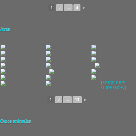
1
2
...
4
►
Aves
[ZEIGE EINE
SLIDESHOW]
1
2
...
13
►
Otros animales