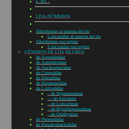
L 501 –
LDA-NÚMEROS
Siluriformes al sistema del río
Loricariidae al sistema del río
Siluriformes por región
Loricariidae por región
GÉNEROS DE LOS SILUROS
de Aspredinidae
de Astroblepidae
de Auchenipteridae
de Cetopsidae
de Doradidae
de Heptapteridae
de Loricariidae
– de Hypostominae
— de Ancistrini
– de Loricariinae
– de Hypoptopomatinae
– de Otothyrinae
de Pimelodidae
de Pseudopimelodidae