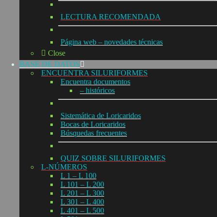
LECTURA RECOMENDADA
Página web – novedades técnicas
Close
BASE DE DATOS
ENCUENTRA SILURIFORMES
Encuentra documentos
– históricos
Sistemática de Loricaridos
Bocas de Loricaridos
Búsquedas frecuentes
QUIZ SOBRE SILURIFORMES
L-NÚMEROS
L 1 – L 100
L 101 – L 200
L 201 – L 300
L 301 – L 400
L 401 – L 500