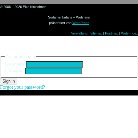
© 2006 – 2026 Elko Kinlechner
Südamerikafans – Welsfans
präsentiert von
WordPress
Verwaltung
|
Sitemap
|
Postmap
|
Wels-Index
Sign in to your account
Account Login
Username
Password
Sign in
Forgot your password?